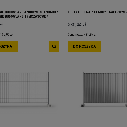
IE BUDOWLANE AŻUROWE STANDARD /
FURTKA PEŁNA Z BLACHY TRAPEZOWE
IE BUDOWLANE TYMCZASOWE /
IA BUDOWLANE
zł
530,44 zł
:
135,00 zł
Cena netto:
431,25 zł
OSZYKA
DO KOSZYKA