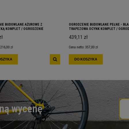
IE BUDOWLANE AŻUROWE Z
OGRODZENIE BUDOWLANE PEŁNE - BL
KĄ KOMPLET / OGRODZENIE
TRAPEZOWA OCYNK KOMPLET / OGROD
E TYMCZASOWE / OGRODZENIA
BUDOWLANE TYMCZASOWE OGRODZEN
zł
439,11 zł
E / OGRODZENIE BUDOWLANE
BUDOWLANE PEŁNE
OWE
:
216,00 zł
Cena netto:
357,00 zł
OSZYKA
DO KOSZYKA
lną wycenę