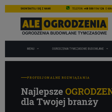
SKONTAKTUJ SIĘ Z NAMI
TELEFON:
+48 500 116 126
E-MAI
MENU
OGRODZENIA TYMCZASOWE BUDOWLANE
PROFESJONALNE ROZWIĄZANIA
Najlepsze
OGRODZE
dla Twojej branży