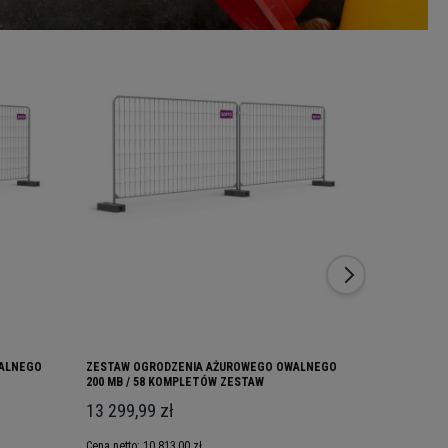
WALNEGO
ZESTAW OGRODZENIA AŻUROWEGO OWALNEGO
ZESTAW OG
200 MB / 58 KOMPLETÓW ZESTAW
30 KOMPLE
13 299,99 zł
6 894,15 
Cena netto:
10 813,00 zł
Cena netto:
5 