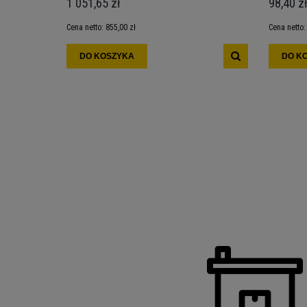
1 051,65 zł
98,40 z
Cena netto:
855,00 zł
Cena netto
DO KOSZYKA
DO K