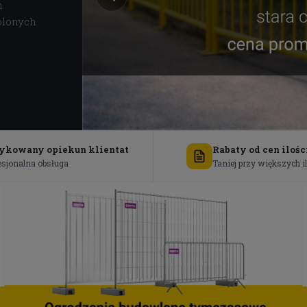
h
olonych
ykowany opiekun klientat
Rabaty od cen iloś
esjonalna obsługa
Taniej przy większych i