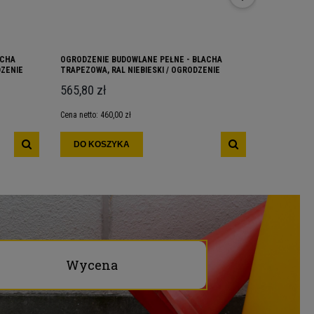
ACHA
OGRODZENIE BUDOWLANE PEŁNE - BLACHA
OGRODZENIE
ZENIE
TRAPEZOWA, RAL NIEBIESKI / OGRODZENIE
TRAPEZOWA,
IA
BUDOWLANE TYMCZASOWE OGRODZENIA
565,80 zł
611,31 zł
BUDOWLANE PEŁNE
Cena netto:
460,00 zł
Cena netto:
49
DO KOSZYKA
DO KOS
Wycena