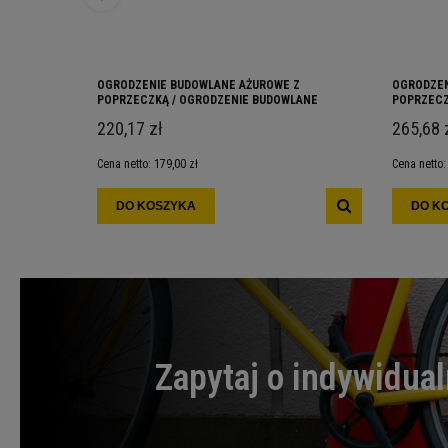
OGRODZENIE BUDOWLANE AŻUROWE Z
OGRODZEN
POPRZECZKĄ / OGRODZENIE BUDOWLANE
POPRZECZ
TYMCZASOWE OGRODZENIA BUDOWLANE
BUDOWLAN
220,17 zł
265,68 
BUDOWLAN
TYMCZAS
Cena netto:
179,00 zł
Cena netto
DO KOSZYKA
DO K
Zapytaj o indywidua