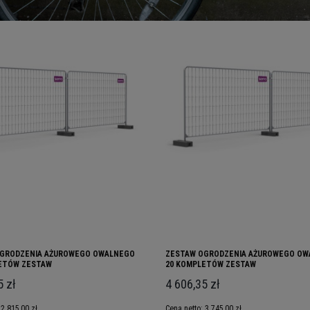
GRODZENIA AŻUROWEGO OWALNEGO
ZESTAW OGRODZENIA AŻUROWEGO O
ETÓW ZESTAW
20 KOMPLETÓW ZESTAW
5 zł
4 606,35 zł
:
2 815,00 zł
Cena netto:
3 745,00 zł