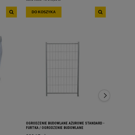
DO KOSZYKA
DO KOS
OGRODZENIE BUDOWLANE AŻUROWE STANDARD -
OGRODZENIE
FURTKA / OGRODZENIE BUDOWLANE
TRAPEZOWA,
TYMCZASOWE OGRODZENIA BUDOWLANE
TYMCZASOW