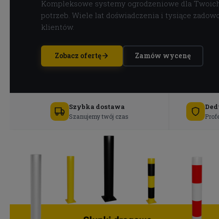
Kompleksowe systemy ogrodzeniowe dla Twoic
potrzeb. Wiele lat doświadczenia i tysiące zadow
klientów.
Zobacz ofertę
Zamów wycenę
Szybka dostawa
Ded
Szanujemy twój czas
Prof