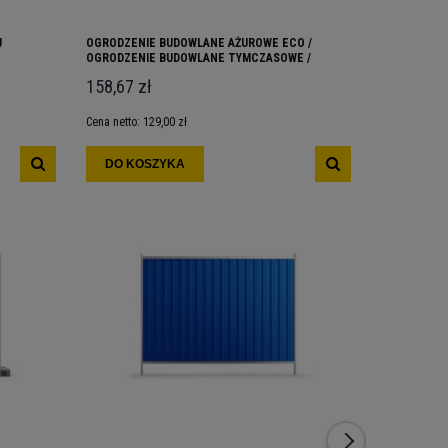
J
OGRODZENIE BUDOWLANE AŻUROWE ECO /
OGRODZENI
OGRODZENIE BUDOWLANE TYMCZASOWE /
KOMPLET / 
OGRODZENIA BUDOWLANE
TYMCZASO
158,67 zł
204,18 zł
Cena netto:
129,00 zł
Cena netto:
16
DO KOSZYKA
DO KOS