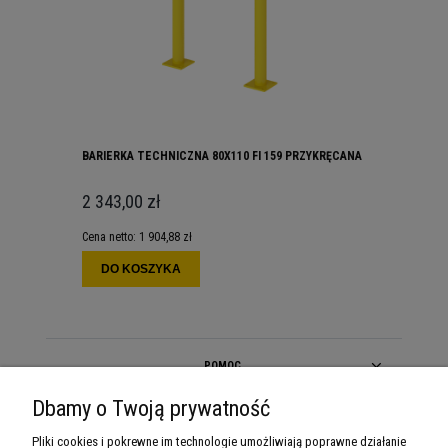
BARIERKA TECHNICZNA 80X110 FI 159 PRZYKRĘCANA
2 343,00 zł
Cena netto:
1 904,88 zł
DO KOSZYKA
POMOC
Dbamy o Twoją prywatność
MOJE KONTO
Pliki cookies i pokrewne im technologie umożliwiają poprawne działanie