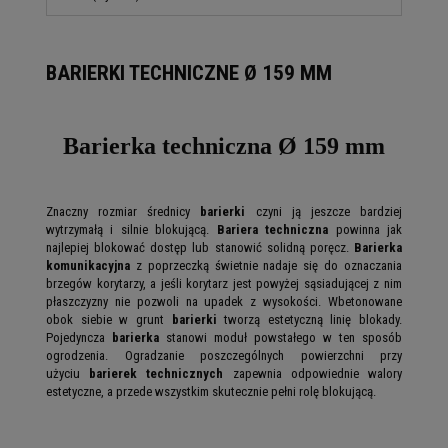
BARIERKI TECHNICZNE Ø 159 MM
Barierka techniczna
Ø 159 mm
Znaczny rozmiar średnicy
barierki
czyni ją jeszcze bardziej
wytrzymałą i silnie blokującą.
Bariera techniczna
powinna jak
najlepiej blokować dostęp lub stanowić solidną poręcz.
Barierka
komunikacyjna
z poprzeczką świetnie nadaje się do oznaczania
brzegów korytarzy, a jeśli korytarz jest powyżej sąsiadującej z nim
płaszczyzny nie pozwoli na upadek z wysokości. Wbetonowane
obok siebie w grunt
barierki
tworzą estetyczną linię blokady.
Pojedyncza
barierka
stanowi moduł powstałego w ten sposób
ogrodzenia. Ogradzanie poszczególnych powierzchni przy
użyciu
barierek technicznych
zapewnia odpowiednie walory
estetyczne, a przede wszystkim skutecznie pełni rolę blokującą.