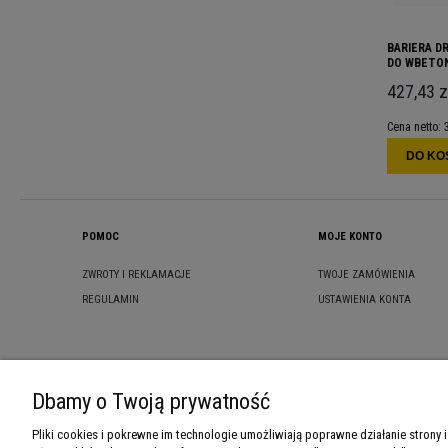
BARIERA D
DO WBETON
427,43 z
Cena netto:
DO KO
POMOC
MOJE KONTO
ZWROTY I REKLAMACJE
TWOJE ZAMÓWIENIA
REGULAMIN
USTAWIENIA KONTA
Dbamy o Twoją prywatność
Pliki cookies i pokrewne im technologie umożliwiają poprawne działanie stron