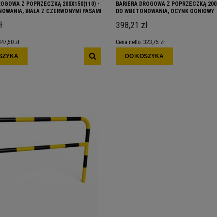
ROGOWA Z POPRZECZKĄ 200X150(110) -
BARIERA DROGOWA Z POPRZECZKĄ 200X
OWANIA, BIAŁA Z CZERWONYMI PASAMI
DO WBETONOWANIA, OCYNK OGNIOWY
ł
398,21 zł
347,50 zł
Cena netto:
323,75 zł
SZYKA
DO KOSZYKA