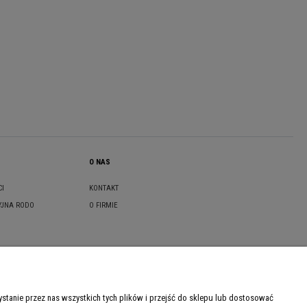
O NAS
CI
KONTAKT
YJNA RODO
O FIRMIE
🇵🇱
+48
Oddzwoń do mnie
tanie przez nas wszystkich tych plików i przejść do sklepu lub dostosować
Klikając "Oddzwoń do mnie" wyrażasz zgodę na