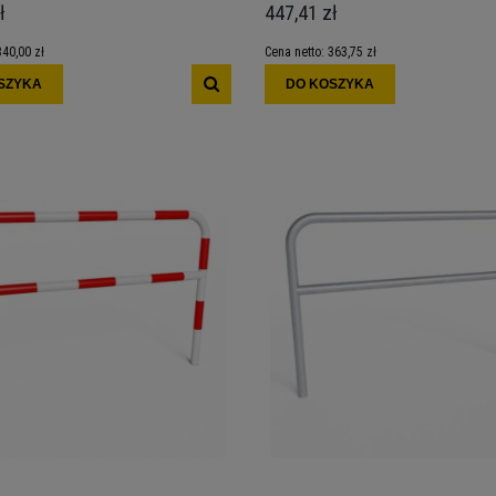
ł
447,41 zł
340,00 zł
Cena netto:
363,75 zł
SZYKA
DO KOSZYKA