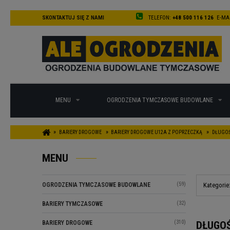
SKONTAKTUJ SIĘ Z NAMI
TELEFON:
+48 500 116 126
E-MAI
MENU
OGRODZENIA TYMCZASOWE BUDOWLANE
»
»
»
BARIERY DROGOWE
BARIERY DROGOWE U12A Z POPRZECZKĄ
DŁUGOŚ
MENU
(59)
OGRODZENIA TYMCZASOWE BUDOWLANE
Kategorie
(32)
BARIERY TYMCZASOWE
(310)
BARIERY DROGOWE
DŁUGO