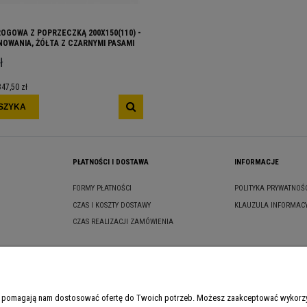
ROGOWA Z POPRZECZKĄ 200X150(110) -
OWANIA, ŻÓŁTA Z CZARNYMI PASAMI
ł
347,50 zł
SZYKA
PŁATNOŚCI I DOSTAWA
INFORMACJE
FORMY PŁATNOŚCI
POLITYKA PRYWATNOŚ
CZAS I KOSZTY DOSTAWY
KLAUZULA INFORMAC
CZAS REALIZACJI ZAMÓWIENIA
y i pomagają nam dostosować ofertę do Twoich potrzeb. Możesz zaakceptować wykorzys