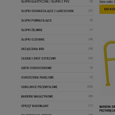
(6)
SŁUPKI ELASTYCZNE / SŁUPKI Z PVC
Cena netto:
DO KO
(21)
SŁUPKI ODGRADZAJĄCE Z ŁAŃCUCHEM
(6)
SŁUPKI POWRACAJĄCE
(1)
SŁUPKI ŻELIWNE
(24)
SŁUPKI OZDOBNE
(50)
URZĄDZENIA BRD
(62)
ZASIEKI I DRUT OSTRZOWY
(3)
SIATKI OGRODZENIOWE
(7)
OGRODZENIA PANELOWE
(203)
ODBOJNICE PRZEMYSŁOWE
(69)
BARIERKI MAGAZYNOWE
(11)
SPRZĘT BUDOWLANY
BARIERA D
PRZYKRĘCA