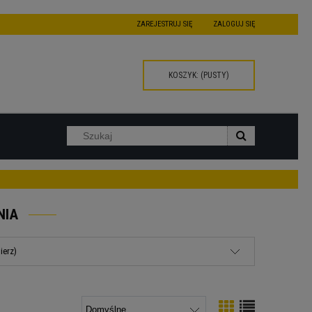
ZAREJESTRUJ SIĘ
ZALOGUJ SIĘ
KOSZYK:
(PUSTY)
NIA
ierz)