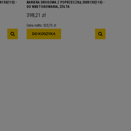
150(110) -
BARIERA DROGOWA Z POPRZECZKĄ 200X150(110) -
DO WBETONOWANIA, ŻÓŁTA
398,21 zł
Cena netto:
323,75 zł
DO KOSZYKA