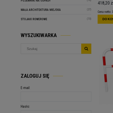
(18)
POJEMNIKI NA ODPADY
418,20 z
(27)
MAŁA ARCHITEKTURA MIEJSKA
Cena netto:
(73)
DO KO
STOJAKI ROWEROWE
WYSZUKIWARKA
ZALOGUJ SIĘ
E-mail:
Hasło: