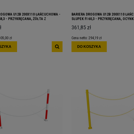
ROGOWA U12B 200X110 ŁAŃCUCHOWA -
BARIERA DROGOWA U12B 200X110 ŁAŃ
48,3 - PRZYKRĘCANA, ŻÓŁTA Z
SŁUPEK FI 60,3 - PRZYKRĘCANA, OCYN
PASAMI
ł
361,85 zł
305,00 zł
Cena netto:
294,19 zł
SZYKA
DO KOSZYKA