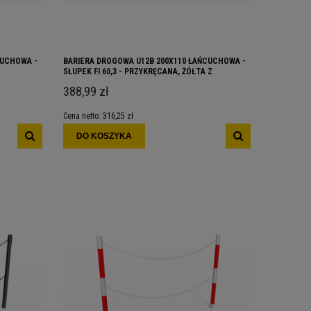
CUCHOWA -
BARIERA DROGOWA U12B 200X110 ŁAŃCUCHOWA -
SŁUPEK FI 60,3 - PRZYKRĘCANA, ŻÓŁTA Z
CZARNYMI PASAMI
388,99 zł
Cena netto:
316,25 zł
DO KOSZYKA