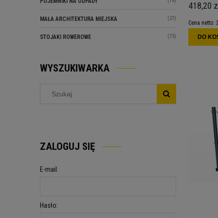
(18)
POJEMNIKI NA ODPADY
418,20 z
(27)
MAŁA ARCHITEKTURA MIEJSKA
Cena netto:
(73)
DO KO
STOJAKI ROWEROWE
WYSZUKIWARKA
ZALOGUJ SIĘ
E-mail:
Hasło: