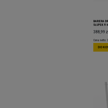
BARIERA D
SŁUPEK FI 
CZERWONYM
388,99 z
Cena netto:
DO KO