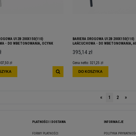
ROGOWA U12B 200X150(110)
BARIERA DROGOWA U12B 200X150(110)
A - DO WBETONOWANIA, OCYNK
ŁAŃCUCHOWA - DO WBETONOWANIA, 
ł
395,14 zł
307,50 zł
Cena netto:
321,25 zł
SZYKA
DO KOSZYKA
«
»
1
2
PŁATNOŚCI I DOSTAWA
INFORMACJE
FORMY PŁATNOŚCI
POLITYKA PRYWATNOŚ