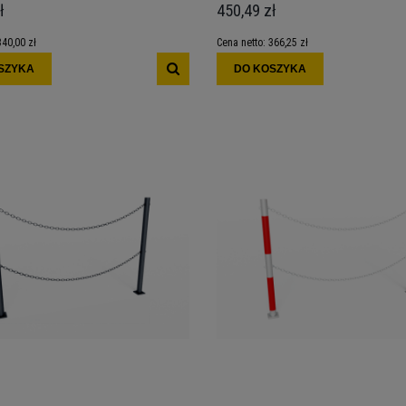
ł
450,49 zł
340,00 zł
Cena netto:
366,25 zł
SZYKA
DO KOSZYKA