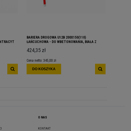
BARIERA DROGOWA U12B 200X150(110)
ANTRACYT
ŁAŃCUCHOWA - DO WBETONOWANIA, BIAŁA Z
CZERWONYMI PASAMI
424,35 zł
Cena netto:
345,00 zł
DO KOSZYKA
O NAS
CI
KONTAKT