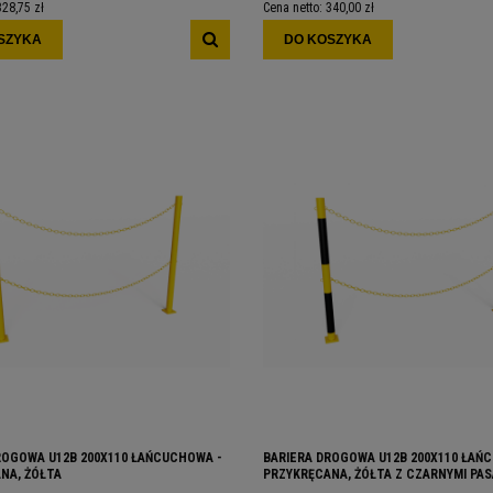
328,75 zł
Cena netto:
340,00 zł
SZYKA
DO KOSZYKA
ROGOWA U12B 200X110 ŁAŃCUCHOWA -
BARIERA DROGOWA U12B 200X110 ŁAŃ
NA, ŻÓŁTA
PRZYKRĘCANA, ŻÓŁTA Z CZARNYMI PAS