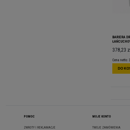
BARIERA D
ŁAŃCUCHOW
OGNIOWY
378,23 z
Cena netto:
DO KO
POMOC
MOJE KONTO
ZWROTY I REKLAMACJE
TWOJE ZAMÓWIENIA