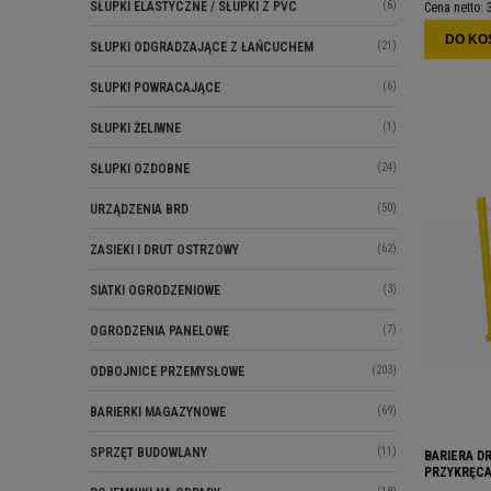
(6)
SŁUPKI ELASTYCZNE / SŁUPKI Z PVC
Cena netto:
DO KO
(21)
SŁUPKI ODGRADZAJĄCE Z ŁAŃCUCHEM
(6)
SŁUPKI POWRACAJĄCE
(1)
SŁUPKI ŻELIWNE
(24)
SŁUPKI OZDOBNE
(50)
URZĄDZENIA BRD
(62)
ZASIEKI I DRUT OSTRZOWY
(3)
SIATKI OGRODZENIOWE
(7)
OGRODZENIA PANELOWE
(203)
ODBOJNICE PRZEMYSŁOWE
(69)
BARIERKI MAGAZYNOWE
(11)
SPRZĘT BUDOWLANY
BARIERA D
PRZYKRĘCA