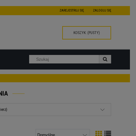
ZAREJESTRUJ SIĘ
ZALOGUJ SIĘ
KOSZYK:
(PUSTY)
NIA
ierz)