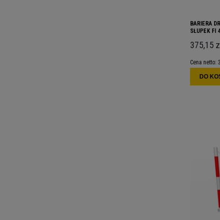
BARIERA D
SŁUPEK FI 
CZARNYMI 
375,15 z
Cena netto:
DO KO