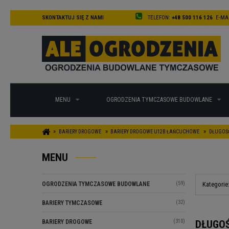
SKONTAKTUJ SIĘ Z NAMI
TELEFON:
+48 500 116 126
E-MAI
MENU
OGRODZENIA TYMCZASOWE BUDOWLANE
»
»
»
BARIERY DROGOWE
BARIERY DROGOWE U12B ŁAŃCUCHOWE
DŁUGOŚĆ
MENU
(59)
OGRODZENIA TYMCZASOWE BUDOWLANE
Kategorie
(32)
BARIERY TYMCZASOWE
(310)
BARIERY DROGOWE
DŁUGO