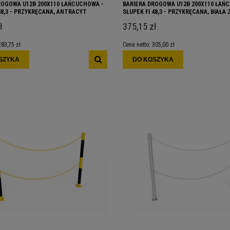
ROGOWA U12B 200X110 ŁAŃCUCHOWA -
BARIERA DROGOWA U12B 200X110 ŁAŃ
48,3 - PRZYKRĘCANA, ANTRACYT
SŁUPEK FI 48,3 - PRZYKRĘCANA, BIAŁA 
CZERWONYMI PASAMI
ł
375,15 zł
283,75 zł
Cena netto:
305,00 zł
SZYKA
DO KOSZYKA