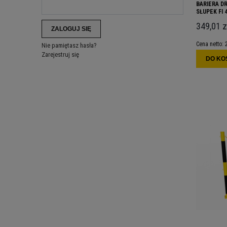
BARIERA D
SŁUPEK FI 
349,01 z
ZALOGUJ SIĘ
Cena netto:
Nie pamiętasz hasła?
Zarejestruj się
DO KO