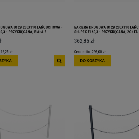
ROGOWA U12B 200X110 ŁAŃCUCHOWA -
BARIERA DROGOWA U12B 200X110 ŁAŃ
60,3 - PRZYKRĘCANA, BIAŁA Z
SŁUPEK FI 60,3 - PRZYKRĘCANA, ŻÓŁTA
I PASAMI
ł
362,85 zł
316,25 zł
Cena netto:
295,00 zł
SZYKA
DO KOSZYKA