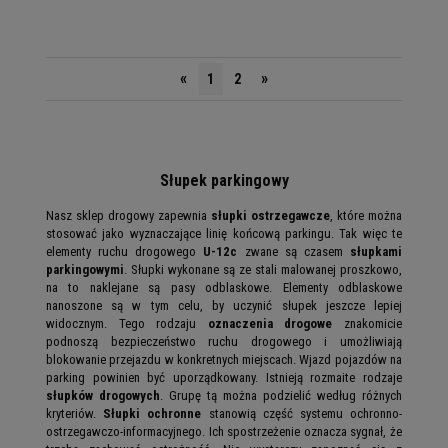
«
»
1
2
Słupek parkingowy
Nasz sklep drogowy zapewnia
słupki ostrzegawcze
, które można
stosować jako wyznaczające linię końcową parkingu. Tak więc te
elementy ruchu drogowego
U-12c
zwane są czasem
słupkami
parkingowymi
. Słupki wykonane są ze stali malowanej proszkowo,
na to naklejane są pasy odblaskowe. Elementy odblaskowe
nanoszone są w tym celu, by uczynić słupek jeszcze lepiej
widocznym. Tego rodzaju
oznaczenia drogowe
znakomicie
podnoszą bezpieczeństwo ruchu drogowego i umożliwiają
blokowanie przejazdu w konkretnych miejscach. Wjazd pojazdów na
parking powinien być uporządkowany. Istnieją rozmaite rodzaje
słupków drogowych
. Grupę tą można podzielić według różnych
kryteriów.
Słupki ochronne
stanowią część systemu ochronno-
ostrzegawczo-informacyjnego. Ich spostrzeżenie oznacza sygnał, że