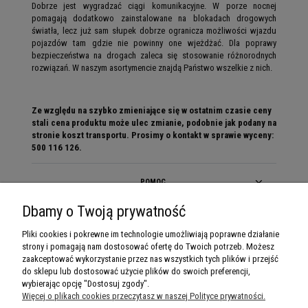
Dobrze jest wygradzać ciągi komunikacyjne. W porze nocnej
pomagają dodatkowo zainstalowane na blokadach drogowych
światła, lecz już sam słupek dobrze ogranicza możliwości wjazdu
pojazdów tam gdzie nie powinny one wjeżdżać. Dla poprawy
bezpieczeństwa na drogach zaleca się stosowanie różnorodnych
rozwiązań. W naszym asortymencie znajdą Państwo wszelkie z nich.
Ze względu na szybko zmieniające się w ostatnim czasie ceny
stali cena produktu może ulec zmianie, podobnie jak podany na
stronie koszt transportu. Prosimy o kontakt w sprawie wyceny:
500 116 126.
POMOC
Dbamy o Twoją prywatność
MOJE KONTO
Pliki cookies i pokrewne im technologie umożliwiają poprawne działanie
strony i pomagają nam dostosować ofertę do Twoich potrzeb. Możesz
PŁATNOŚCI I DOSTAWA
zaakceptować wykorzystanie przez nas wszystkich tych plików i przejść
do sklepu lub dostosować użycie plików do swoich preferencji,
INFORMACJE
wybierając opcję "Dostosuj zgody".
Więcej o plikach cookies przeczytasz w naszej Polityce prywatności.