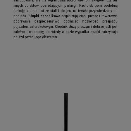
zamocowane, ale nie ograniczają ruchu klientom sklepów czy też
innych obiektów posiadających parkingi. Pachołek pełni podobną
funkcję, ale nie jest ze stali i nie jest na trwałe przytwierdzony do
podłoża.
Słupki chodnikowe
organizują ciągi piesze i rowerowe,
poprawiają bezpieczeństwo odcinając możliwość przejazdu
pojazdom czterokołowym. Chodnik służy pieszym i dobrze jeśli jest
należycie chroniony, bo wtedy w razie wypadku słupki zatrzymają
pojazd przed jego obszarem.