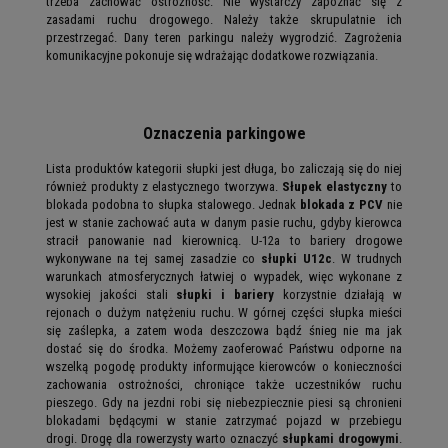
trzeba zachować ostrożność. Nie wystarczy zapoznać się z
zasadami ruchu drogowego. Należy także skrupulatnie ich
przestrzegać. Dany teren parkingu należy wygrodzić. Zagrożenia
komunikacyjne pokonuje się wdrażając dodatkowe rozwiązania.
Oznaczenia parkingowe
Lista produktów kategorii słupki jest długa, bo zaliczają się do niej
również produkty z elastycznego tworzywa.
Słupek elastyczny
to
blokada podobna to słupka stalowego. Jednak
blokada z PCV
nie
jest w stanie zachować auta w danym pasie ruchu, gdyby kierowca
stracił panowanie nad kierownicą. U-12a to bariery drogowe
wykonywane na tej samej zasadzie co
słupki U12c
. W trudnych
warunkach atmosferycznych łatwiej o wypadek, więc wykonane z
wysokiej jakości stali
słupki i bariery
korzystnie działają w
rejonach o dużym natężeniu ruchu. W górnej części słupka mieści
się zaślepka, a zatem woda deszczowa bądź śnieg nie ma jak
dostać się do środka. Możemy zaoferować Państwu odporne na
wszelką pogodę produkty informujące kierowców o konieczności
zachowania ostrożności, chroniące także uczestników ruchu
pieszego. Gdy na jezdni robi się niebezpiecznie piesi są chronieni
blokadami będącymi w stanie zatrzymać pojazd w przebiegu
drogi. Drogę dla rowerzysty warto oznaczyć
słupkami drogowymi
.