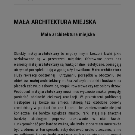
MAŁA ARCHITEKTURA MIEJSKA
Mała architektura miejska
Obiekty
małej architektury
to między innymi kosze i ławki jakie
rozlokowane są w przestrzeni miejskiej. Oferowane przez nas
elementy
małej architektury
są funkcjonalne i estetyczne, pomagają
utrzymać porządek i dają wygodę użytkownikom.
Mała architektura
służy rekreacji codziennej i utrzymaniu porządku w otoczeniu. Do
obiektów
małej architektury
można zaliczyć drabinki i huśtawki na
placach zabaw, piaskownice, stojaki rowerowe czy też osłony drzew.
Producent
małej architektury
musi mieć wyczucie smaku, pomysły,
posiadać zdolność ciekawej aranżacji. W przestrzeni publicznej
niezbędne są kosze na śmieci. Istnieją też ozdobne obiekty
architektury w postaci fontann i donic. Ich zamieszczanie nie jest
konieczne, ale bardzo upiększa miasto. Parki stają się znacznie
bardziej atrakcyjne poprzez ulokowanie w nich ławek.
Funkcjonalność jest bardzo ważna, ale ławka z oparciem musi także
być zrobiona w ten sposób, żeby dodawać uroku otoczeniu, a nie
go odbierać. Nasze
ławki parkowe
są bardzo stylowe, w naszej