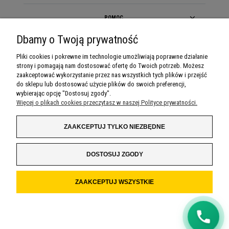
POMOC
Dbamy o Twoją prywatność
MOJE KONTO
Pliki cookies i pokrewne im technologie umożliwiają poprawne działanie
strony i pomagają nam dostosować ofertę do Twoich potrzeb. Możesz
PŁATNOŚCI I DOSTAWA
zaakceptować wykorzystanie przez nas wszystkich tych plików i przejść
do sklepu lub dostosować użycie plików do swoich preferencji,
INFORMACJE
wybierając opcję "Dostosuj zgody".
🇵🇱
+48
Więcej o plikach cookies przeczytasz w naszej Polityce prywatności.
O NAS
Oddzwoń do mnie
ZAAKCEPTUJ TYLKO NIEZBĘDNE
Klikając "Oddzwoń do mnie" wyrażasz zgodę na
kontakt pod podanym numerem.
DOSTOSUJ ZGODY
Możesz w każdej chwili zrezygnować lub
napisać do nas wiadomość
.
ZAAKCEPTUJ WSZYSTKIE
POKAŻ PEŁNĄ WERSJĘ STRONY
SKLEP INTERNETOWY SHOPER.PL