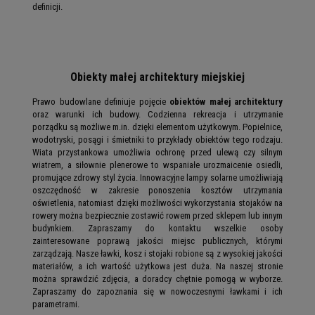
definicji.
Obiekty małej architektury miejskiej
Prawo budowlane definiuje pojęcie
obiektów małej architektury
oraz warunki ich budowy. Codzienna rekreacja i utrzymanie
porządku są możliwe m.in. dzięki elementom użytkowym. Popielnice,
wodotryski, posągi i śmietniki to przykłady obiektów tego rodzaju.
Wiata przystankowa umożliwia ochronę przed ulewą czy silnym
wiatrem, a siłownie plenerowe to wspaniałe urozmaicenie osiedli,
promujące zdrowy styl życia. Innowacyjne lampy solarne umożliwiają
oszczędność w zakresie ponoszenia kosztów utrzymania
oświetlenia, natomiast dzięki możliwości wykorzystania stojaków na
rowery można bezpiecznie zostawić rowem przed sklepem lub innym
budynkiem. Zapraszamy do kontaktu wszelkie osoby
zainteresowane poprawą jakości miejsc publicznych, którymi
zarządzają. Nasze ławki, kosz i stojaki robione są z wysokiej jakości
materiałów, a ich wartość użytkowa jest duża. Na naszej stronie
można sprawdzić zdjęcia, a doradcy chętnie pomogą w wyborze.
Zapraszamy do zapoznania się w nowoczesnymi ławkami i ich
parametrami.