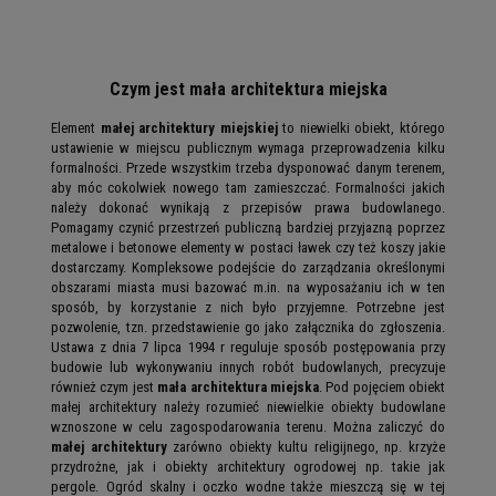
Czym jest mała architektura miejska
Element
małej architektury miejskiej
to niewielki obiekt, którego
ustawienie w miejscu publicznym wymaga przeprowadzenia kilku
formalności. Przede wszystkim trzeba dysponować danym terenem,
aby móc cokolwiek nowego tam zamieszczać. Formalności jakich
należy dokonać wynikają z przepisów prawa budowlanego.
Pomagamy czynić przestrzeń publiczną bardziej przyjazną poprzez
metalowe i betonowe elementy w postaci ławek czy też koszy jakie
dostarczamy. Kompleksowe podejście do zarządzania określonymi
obszarami miasta musi bazować m.in. na wyposażaniu ich w ten
sposób, by korzystanie z nich było przyjemne. Potrzebne jest
pozwolenie, tzn. przedstawienie go jako załącznika do zgłoszenia.
Ustawa z dnia 7 lipca 1994 r reguluje sposób postępowania przy
budowie lub wykonywaniu innych robót budowlanych, precyzuje
również czym jest
mała architektura miejska
. Pod pojęciem obiekt
małej architektury należy rozumieć niewielkie obiekty budowlane
wznoszone w celu zagospodarowania terenu. Można zaliczyć do
małej architektury
zarówno obiekty kultu religijnego, np. krzyże
przydrożne, jak i obiekty architektury ogrodowej np. takie jak
pergole. Ogród skalny i oczko wodne także mieszczą się w tej