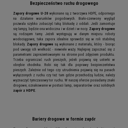
Bezpieczeństwo ruchu drogowego
Zapory drogowe U-20
wykonane są z tworzywa HDPE, odpornego
na działanie warunków pogodowych. Biało-czerwony wygląd
pozwala szybko zobaczyć taką blokadę z oddali. Jeśli zamontuje
się lampy, będzie ona widoczna i w dzień i w nocy.
Zapory drogowe
są rodzajem tamy. Jeżeli występują w danym miejscu roboty
wodociągowe, taka zapora idealnie sprawdzi się w roli stabilnej
blokady.
Zapory drogowe
są wykonane z materiału, który - biorąc
pod uwagę ich wielkość - niewiele waży. Najlepiej zapoznać się z
parametrami zaprezentowanymi na stronie pod zdjęciem produktu.
Trzeba ograniczać ruch pieszych, jeżeli pojawią się usterki w
obrębie chodnika. Robi się tak dla poprawy bezpieczeństwa
pieszych. Zależnie od tego czy utrudnienia pojawią się na pasach
wyłączonych z ruchu czy też tam gdzie przechodzą ludzie, należy
wyznaczyć tymczasowy tor ruchu. W naszej ofercie posiadamy znaki
drogowe, oznakowanie w postaci lamp, separatorów oraz solidnych
zapór z HDPE
.
Bariery drogowe w formie zapór