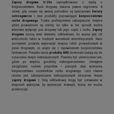
Zapory drogowe U-20a
zaprojektowano z myślą o
bezpieczeństwie. Ruch drogowy stwarza pewne zagrożenia. A
zatem, gdy usuwa się awarię potrzebne są tymczasowe
bariery
ostrzegawcze
i inne produkty poprawiające
bezpieczeństwo
ruchu drogowego
. Trzeba profesjonalnie zabezpieczać miejsce
gdzie prowadzone są roboty, bo tylko w ten sposób można
właściwe wyłączyć pas drogowy lub jego część z ruchu.
Zapory
drogowe
muszą mieć elementy odblaskowe, bo ważna jest ich
widoczność także w trudnych warunkach atmosferycznych. Nasz
asortyment pozwala wyposażyć miejsca robót prowadzonych w
pasie drogowym, co wiąże się z zapewnieniem bezpieczeństwa
fachowcom. Ponadto nasze
produkty BRD
doskonale nadają się do
oznaczania miejsc niebezpiecznych. Powinny być umieszczane tam,
gdzie po wejściu groziłoby niebezpieczeństwo. Umiejętne
zarządzanie ruchem pojazdów i pieszych daje wzmacnia
bezpieczeństwo uczestników ruchu drogowego. Lecz równie
istotne jest zabezpieczanie niebezpiecznych obszarów. Nasze
zapory drogowe
z folią odblaskową mogą być ustawiane w
miejscach wykopów, by wyznaczać krawędź, której nie można
przekroczyć.