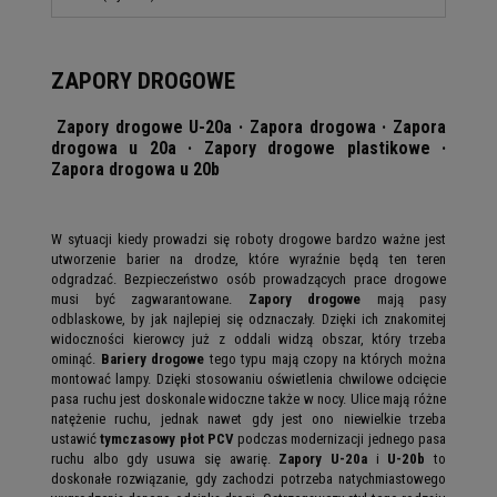
ZAPORY DROGOWE
Zapory drogowe U-20a · Zapora drogowa · Zapora
drogowa u 20a · Zapory drogowe plastikowe ·
Zapora drogowa u 20b
W sytuacji kiedy prowadzi się roboty drogowe bardzo ważne jest
utworzenie barier na drodze, które wyraźnie będą ten teren
odgradzać. Bezpieczeństwo osób prowadzących prace drogowe
musi być zagwarantowane.
Zapory drogowe
mają pasy
odblaskowe, by jak najlepiej się odznaczały. Dzięki ich znakomitej
widoczności kierowcy już z oddali widzą obszar, który trzeba
ominąć.
Bariery drogowe
tego typu mają czopy na których można
montować lampy. Dzięki stosowaniu oświetlenia chwilowe odcięcie
pasa ruchu jest doskonale widoczne także w nocy. Ulice mają różne
natężenie ruchu, jednak nawet gdy jest ono niewielkie trzeba
ustawić
tymczasowy płot PCV
podczas modernizacji jednego pasa
ruchu albo gdy usuwa się awarię.
Zapory U-20a
i
U-20b
to
doskonałe rozwiązanie, gdy zachodzi potrzeba natychmiastowego