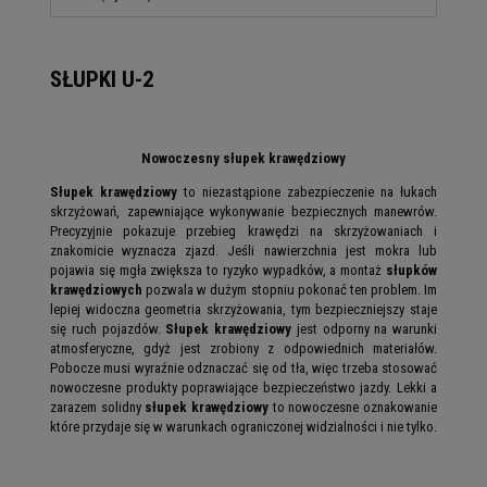
SŁUPKI U-2
Nowoczesny słupek krawędziowy
Słupek krawędziowy
to niezastąpione zabezpieczenie na łukach
skrzyżowań, zapewniające wykonywanie bezpiecznych manewrów.
Precyzyjnie pokazuje przebieg krawędzi na skrzyżowaniach i
znakomicie wyznacza zjazd. Jeśli nawierzchnia jest mokra lub
pojawia się mgła zwiększa to ryzyko wypadków, a montaż
słupków
krawędziowych
pozwala w dużym stopniu pokonać ten problem. Im
lepiej widoczna geometria skrzyżowania, tym bezpieczniejszy staje
się ruch pojazdów.
Słupek krawędziowy
jest odporny na warunki
atmosferyczne, gdyż jest zrobiony z odpowiednich materiałów.
Pobocze musi wyraźnie odznaczać się od tła, więc trzeba stosować
nowoczesne produkty poprawiające bezpieczeństwo jazdy. Lekki a
zarazem solidny
słupek krawędziowy
to nowoczesne oznakowanie
które przydaje się w warunkach ograniczonej widzialności i nie tylko.