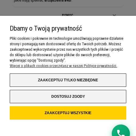
jakie mają spełniać
urządzenia BRD
.
POMOC
Dbamy o Twoją prywatność
MOJE KONTO
Pliki cookies i pokrewne im technologie umożliwiają poprawne działanie
strony i pomagają nam dostosować ofertę do Twoich potrzeb. Możesz
PŁATNOŚCI I DOSTAWA
zaakceptować wykorzystanie przez nas wszystkich tych plików i przejść
do sklepu lub dostosować użycie plików do swoich preferencji,
INFORMACJE
wybierając opcję "Dostosuj zgody".
🇵🇱
+48
Więcej o plikach cookies przeczytasz w naszej Polityce prywatności.
O NAS
Oddzwoń do mnie
ZAAKCEPTUJ TYLKO NIEZBĘDNE
Klikając "Oddzwoń do mnie" wyrażasz zgodę na
kontakt pod podanym numerem.
DOSTOSUJ ZGODY
Możesz w każdej chwili zrezygnować lub
napisać do nas wiadomość
.
ZAAKCEPTUJ WSZYSTKIE
POKAŻ PEŁNĄ WERSJĘ STRONY