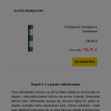
SŁUPEK KRAWĘDZIOWY
Dostępność:
dostępny na
zamówienie
242,00 zł
196,75 zł
Cena netto:
DO KOSZYKA
Słupek U-2 z pasami odblaskowymi
Pasy odblaskowe robione są tak by łatwo nakleić je można było na
słupek i żeby jednocześnie dobrze się na nim trzymały. Znakomitej
jakości folia odblaskowa spisuje się znacznie lepiej niż gdyby na
słupku zostałyby farbą namalowane pasy. Zielony polietylen i białe
pasy świetnie komponują się ze sobą tworząc słupek przeznaczony