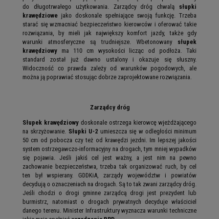
do długotrwałego użytkowania. Zarządcy dróg chwalą
słupki
krawędziowe
jako doskonale spełniające swoją funkcję. Trzeba
starać się wzmacniać bezpieczeństwo kierowców i oferować takie
rozwiązania, by mieli jak największy komfort jazdy, także gdy
warunki atmosferyczne są trudniejsze. Wbetonowany
słupek
krawędziowy
ma 110 cm wysokości licząc od podłoża. Taki
standard został już dawno ustalony i okazuje się słuszny.
Widoczność co prawda zależy od warunków pogodowych, ale
można ją poprawiać stosując dobrze zaprojektowane rozwiązania.
Zarządcy dróg
Słupek krawędziowy
doskonale ostrzega kierowcę wjeżdżającego
na skrzyżowanie.
Słupki U-2
umieszcza się w odległości minimum
50 cm od pobocza czy też od krawędzi jezdni. Im lepszej jakości
system ostrzegawczo-informacyjny na drogach, tym mniej wypadków
się pojawia. Jeśli jakiś cel jest ważny, a jest nim na pewno
zachowanie bezpieczeństwa, trzeba tak organizować ruch, by cel
ten był wspierany. GDDKiA, zarządy województw i powiatów
decydują o oznaczeniach na drogach. Są to tak zwani zarządcy dróg.
Jeśli chodzi o drogi gminne zarządcą drogi jest prezydent lub
burmistrz, natomiast o drogach prywatnych decyduje właściciel
danego terenu. Minister Infrastruktury wyznacza warunki techniczne