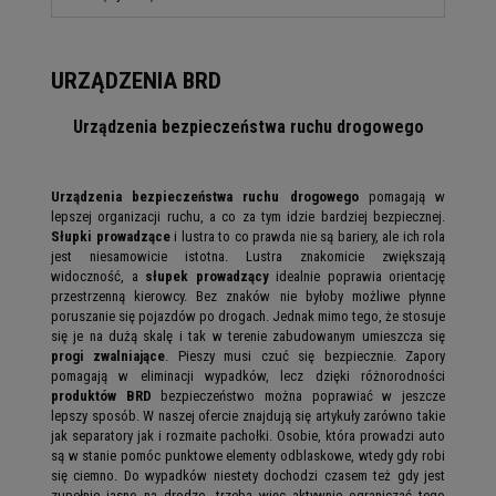
URZĄDZENIA BRD
Urządzenia bezpieczeństwa ruchu drogowego
Urządzenia bezpieczeństwa ruchu drogowego
pomagają w
lepszej organizacji ruchu, a co za tym idzie bardziej bezpiecznej.
Słupki prowadzące
i lustra to co prawda nie są bariery, ale ich rola
jest niesamowicie istotna. Lustra znakomicie zwiększają
widoczność, a
słupek prowadzący
idealnie poprawia orientację
przestrzenną kierowcy. Bez znaków nie byłoby możliwe płynne
poruszanie się pojazdów po drogach. Jednak mimo tego, że stosuje
się je na dużą skalę i tak w terenie zabudowanym umieszcza się
progi zwalniające
. Pieszy musi czuć się bezpiecznie. Zapory
pomagają w eliminacji wypadków, lecz dzięki różnorodności
produktów BRD
bezpieczeństwo można poprawiać w jeszcze
lepszy sposób. W naszej ofercie znajdują się artykuły zarówno takie
jak separatory jak i rozmaite pachołki. Osobie, która prowadzi auto
są w stanie pomóc punktowe elementy odblaskowe, wtedy gdy robi
się ciemno. Do wypadków niestety dochodzi czasem też gdy jest
zupełnie jasno na drodze, trzeba więc aktywnie ograniczać tego